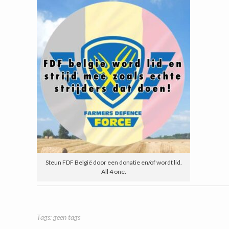
Steun FDF België door een donatie en/of wordt lid.
All 4 one.
Tags: geen tags