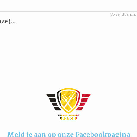
Volgend bericht
Steun FDF België: doneer voor onze juridische strijd
Meld je aan op onze Facebookpagina