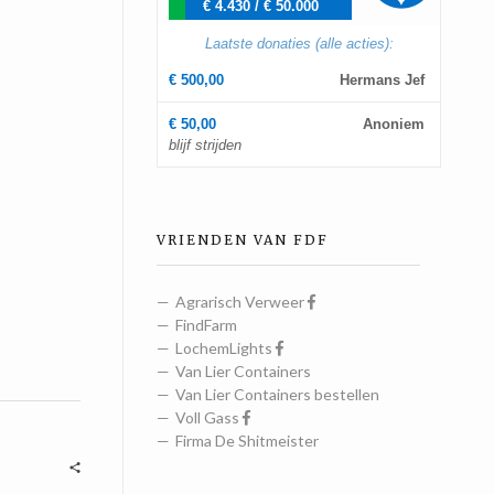
€ 4.430
/
€ 50.000
Laatste donaties (alle acties):
€ 500,00
Hermans Jef
€ 50,00
Anoniem
blijf strijden
VRIENDEN VAN FDF
Agrarisch Verweer
FindFarm
LochemLights
Van Lier Containers
Van Lier Containers bestellen
Voll Gass
Firma De Shitmeister