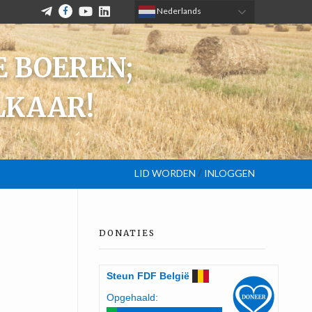
TELEGRAM
FACEBOOK
YOUTUBE
LINKEDIN
 Nederlands
 BOEREN;
LKAAR!
/
LID WORDEN
INLOGGEN
DONATIES
Steun
FDF
België
Opgehaald: